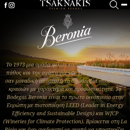
Το 1973 μια ομάδα φίλων καθοδηγούμενη από το
πάθος και την αγάπη για την γαστρονομία, είχαν
σαν μοναδική αποστολή τη δημιουργία σπουδαίων
κρασιών με χαρακτήρα και προσωπικότητα. Το
Bodegas Beronia είναι το πρώτο οινοποιείο στην
Ευρώπη με πιστοποίηση LEED (Leader in Energy
Efficiency and Sustainable Design) και WfCP
(Wineries for Climate Protection). Βρίσκεται στη La
Rioja και έχει σχεδιαστεί με σκοπό να υποστηρίζει,