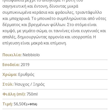
ηλιοφάνεια μέχρι το απόγευμα. Η μύτη του
σαγηνευτική και έντονη, δίνοντας μικρά
συμπυκνωμένα κεράσια και φράουλες, τριαντάφυλλο
και μπαχαρικά. Το μπουκέτο συμπληρώνεται από νότες
δέρματος και βρεγμένων φύλλων. Στο στόμα είναι
κομψό, με γεμάτο σώμα, οι ταννίνες είναι ευγενικές και
απαλές, δημιουργώντας αρμονία και ισορροπία. Η
επίγευση είναι μακρά και επίμονη.
Ποικιλία:
Nebbiolo
Εσοδεία:
2019
Xρώμα:
Ερυθρός
Στύλ:
Ήσυχος / Ξηρός
Φιάλη (ml):
750ml
Τιμή:
56,50€
(+ΦΠΑ)