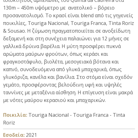
ιδιόκτητους αμπελώνες του Quinta da Cabreira στα
130m – 450m υψόμετρο με ανατολικό – βόρειο
προσανατολισμό. Το κρασί είναι blend από τις γηγενείς
ποικιλίες, Touriga Nacional, Touriga Franca, Tinta Roriz
& Sousao. Η ζύμωση πραγματοποιείται σε ανοξείδωτη
δεξαμενή και στη συνέχεια παλαιώνει για 12 μήνες σε
γαλλικά δρύινα βαρέλια. Η μύτη προσφέρει πυκνά
αρώματα μαύρων φρούτων, όπως κεράσι και
φραγκοστάφυλο, βιολέτα, μεσογειακά βότανα και
καπνό, συνοδευόμενα από γλυκά μπαχαρικά, όπως
γλυκόριζα, κανέλα και βανίλια. Στο στόμα είναι σχεδόν
γεμάτο, προσφέροντας βελούδινη υφή και υψηλές
ταννίνες με μεταξένια αίσθηση. Η επίγευση είναι μακρά
με νότες μαύρου κερασιού και μπαχαρικών.
Ποικιλία:
Touriga Nacional - Touriga Franca - Tinta
Roriz
Εσοδεία:
2021