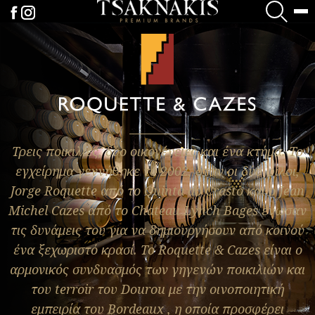
Τρεις ποικιλίες, δύο οικογένειες και ένα κτήμα. Το
εγχείρημα γεννήθηκε το 2002, όταν οι δύο φίλοι,
Jorge Roquette από το Quinta do Crasto και ο Jean
Michel Cazes από το Chateau Lynch Bages ένωσαν
τις δυνάμεις του για να δημιουργήσουν από κοινού
ένα ξεχωριστό κρασί. Το Roquette & Cazes είναι ο
αρμονικός συνδυασμός των γηγενών ποικιλιών και
του terroir του Dourou με την οινοποιητική
εμπειρία του Bordeaux , η οποία προσφέρει