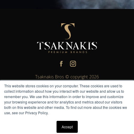
Tsaknakis Bros © copyright 2026
This website stores cookies on your computer. These cookies are used to
All rights reserved. All other trademarks and trade names are
collect information about how you interact with our website and allow us to
properties of their respective owners.
remember you. We use this information in order to improve and customize
Please do not share or forward with anyone under the legal
your browsing experience and for analytics and metrics about our visitors
both on this website and other media. To find out more about the cookies we
drinking age.
use, see our Privacy Policy.
Η TsaknakisBros σας υπενθυμίζει να Απολαμβάνετε Υπεύθυνα.
Accept
Handcrafted by
WhiteHat.