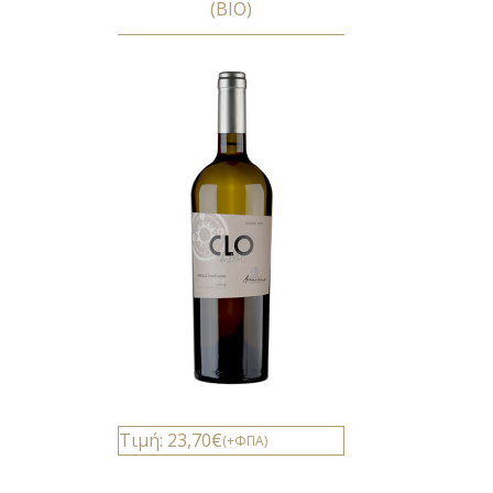
(BIO)
Τιμή: 23,70€
(+ΦΠΑ)