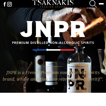
JNPR is a French Premium non-alcoholic spirits
brand, whose ambition is to reinvent the ”Aperitif”.