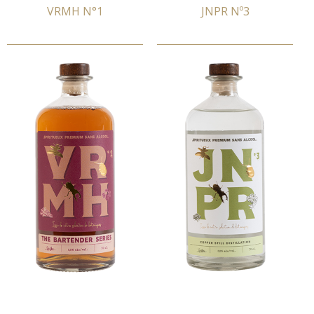
VRMH N°1
JNPR Nº3