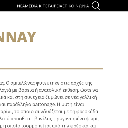
ΝΕΑ
MEDIA KIT
ΕΤΑΙΡΕΙΑ
ΕΠΙΚΟΙΝΩΝΙΑ
NNAY
ας. Ο αμπελώνας φυτεύτηκε στις αρχές της
γιά με βόρεια ή ανατολική έκθεση, ώστε να
κά και στη συνέχεια ζυμώνει σε νέα γαλλική
ο και παράλληλο
battonage
. Η μύτη είναι
αρίνι, το οποίο συνδυάζεται με τη φρεσκάδα
ελιού προσθέτει βανίλια, φρυγανισμένο ψωμί,
, η οποίο ισορροπείται από την φρέσκια και