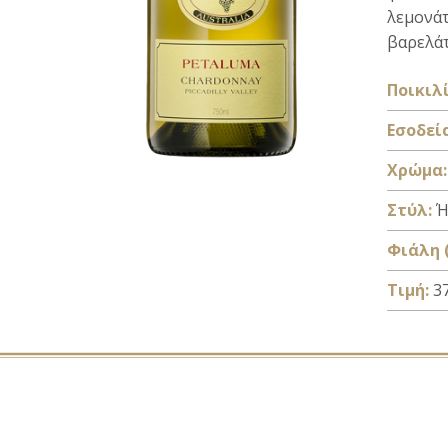
λεμονάτ
βαρελάτ
Ποικιλί
Εσοδεί
Xρώμα:
Στύλ:
Ή
Φιάλη (
Τιμή:
37