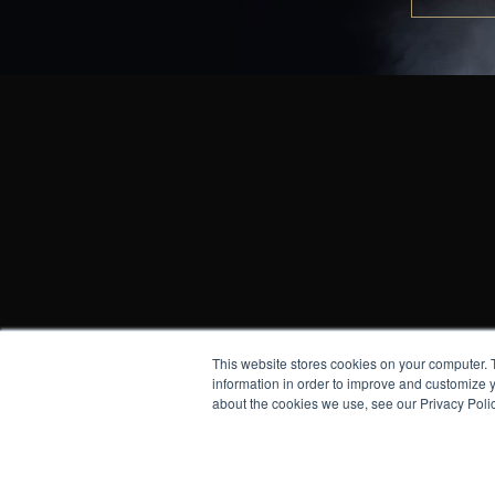
This website stores cookies on your computer. 
All rights res
information in order to improve and customize y
P
about the cookies we use, see our Privacy Polic