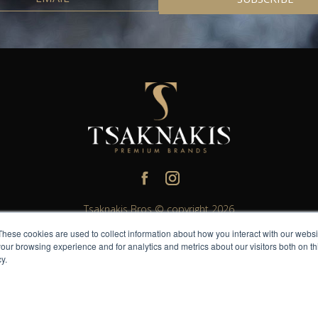
Tsaknakis Bros © copyright 2026
These cookies are used to collect information about how you interact with our webs
erved. All other trademarks and trade names are properties of their res
our browsing experience and for analytics and metrics about our visitors both on th
lease do not share or forward with anyone under the legal drinking ag
y.
Η TsaknakisBros σας υπενθυμίζει να Απολαμβάνετε Υπεύθυνα.
Handcrafted by
WhiteHat.