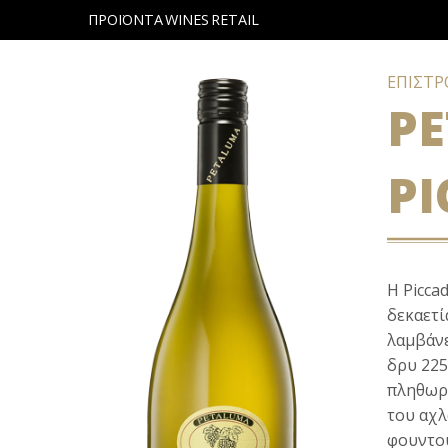
ΠΡΟΪΟΝΤΑ
WINES
RETAIL
ΕΠΙΣΤ
P
PI
Η
Piccad
δεκαετί
λαμβάνε
δρυ 225
πληθωρι
του αχλ
φουντού