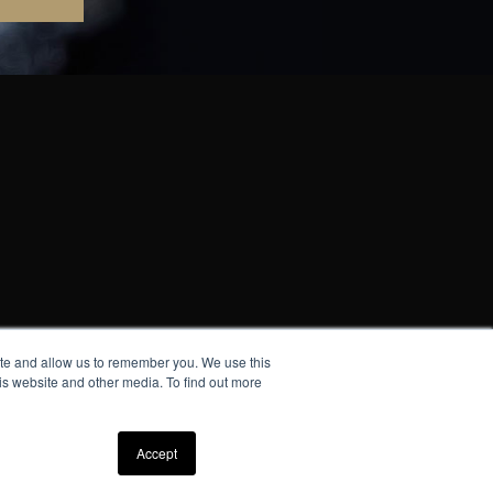
ite and allow us to remember you. We use this
pective owners.
is website and other media. To find out more
e.
Accept