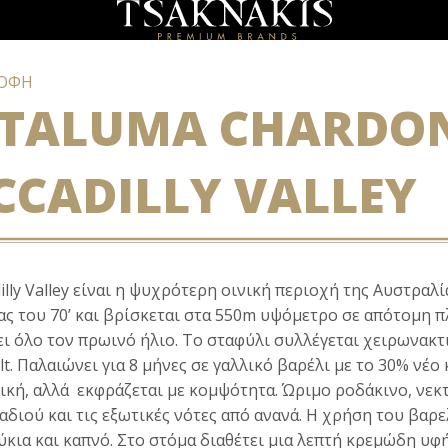
ΡΟΦΗ
ETALUMA CHARDO
CCADILLY VALLEY
illy
Valley
είναι η ψυχρότερη οινική περιοχή της Αυστραλί
ας του 70’ και βρίσκεται στα 550
m
υψόμετρο σε απότομη πλα
ι όλο τον πρωινό ήλιο. Το σταφύλι συλλέγεται χειρωνακτι
lt
. Παλαιώνει για 8 μήνες σε γαλλικό βαρέλι με το 30% νέ
κή, αλλά εκφράζεται με κομψότητα. Ώριμο ροδάκινο, νεκτ
αδιού και τις εξωτικές νότες από ανανά. Η χρήση του βαρ
κια και καπνό. Στο στόμα διαθέτει μια λεπτή κρεμώδη υφή