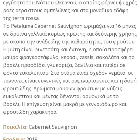
εγγύτητα του Νότιου Ωκεανού, ο οποίος φέρνει ψυχρές
ροές αέρα στους αμπελώνες και στα μοναδικά εδάφη
της
terra
rossa
.
Το
Petaluma
Cabernet
Sauvignon
ωριμάζει για 16 μήνες
σε δρύινα γαλλικά κυρίως πρώτης και δεύτερης χρήσης
με σκοπό την ανάδειξης της καθαρότητας του φρούτου.
Η μύτη είναι φινετσάτη και έντονη, η οποία προσφέρει
μαύρο φραγκοστάφυλο, κεράσι, cassis, σοκολάτα και το
βαρέλι προσδίδει γλυκόριζα, βανίλια και πιπέρι σε
φόντο ευκαλύπτου. Στο στόμα είναι σχεδόν γεμάτο, οι
ταννίνες είναι ευγενικές και ραφιναρισμένες και η δομή
φρουτώδης. Αρώματα μαύρων φρούτων με νύξεις
ευκαλύπτου και μέντας δένονται αρμονικά με το
βαρέλι. Η επίγευση είναι μακρά με γενναιόδωρο και
φρουτώδη χαρακτήρα.
Ποικιλία:
Cabernet Sauvignon
Εσοδεία:
2019