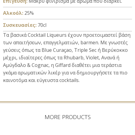
Επίγευση:
Μακρύ φινίρισμα με άρωμα που διαρκεί.
Αλκοόλ:
25%
Συσκευασίες:
70cl
Τα βασικά Cocktail Liqueurs έχουν προετοιμαστεί βάση
των απαιτήσεων, επαγγελματιών, barmen. Με γνωστές
γεύσεις όπως τα Blue Curaçao, Triple Sec ή Βερύκοκκο
μέχρι, ιδιαίτερες όπως τα Rhubarb, Violet, Ανανά ή
Αμύγδαλο & Cognac, η Giffard διαθέτει μια τεράστια
γκάμα αρωματικών λικέρ για να δημιουργήσετε τα πιο
καινοτόμα και εύγευστα cocktails.
MORE PRODUCTS