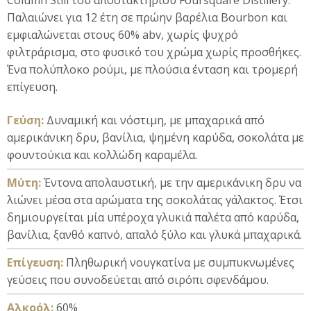
Column Still του αποστακτηρίου Foursquare Distillery.
Παλαιώνει για 12 έτη σε πρώην βαρέλια Bourbon και
εμφιαλώνεται στους 60% abv, χωρίς ψυχρό
φιλτράρισμα, στο φυσικό του χρώμα χωρίς προσθήκες.
Ένα πολύπλοκο ρούμι, με πλούσια ένταση και τρομερή
επίγευση.
Γεύση:
Δυναμική και νόστιμη, με μπαχαρικά από
αμερικάνικη δρυ, βανίλια, ψημένη καρύδα, σοκολάτα με
φουντούκια και κολλώδη καραμέλα.
Μύτη:
Έντονα απολαυστική, με την αμερικάνικη δρυ να
λιώνει μέσα στα αρώματα της σοκολάτας γάλακτος. Έτσι
δημιουργείται μία υπέροχα γλυκιά παλέτα από καρύδα,
βανίλια, ξανθό καπνό, απαλό ξύλο και γλυκά μπαχαρικά.
Επίγευση:
Πληθωρική νουγκατίνα με συμπυκνωμένες
γεύσεις που συνοδεύεται από σιρόπι σφενδάμου.
Αλκοόλ:
60%