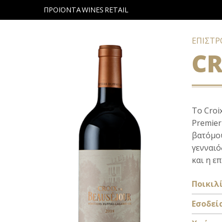
ΠΡΟΪΟΝΤΑ
WINES
RETAIL
ΕΠΙΣΤ
CR
Το Croi
Premier
βατόμου
γενναιό
και η ε
Ποικιλί
Εσοδεί