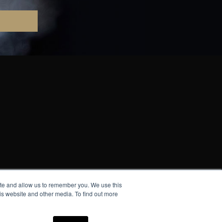
ite and allow us to remember you. We use this
pective owners.
is website and other media. To find out more
e.