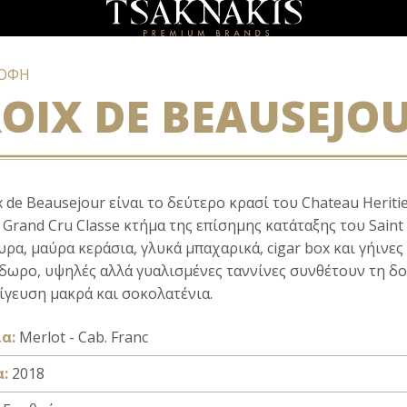
ΡΟΦΗ
OIX DE BEAUSEJO
x de Beausejour είναι το δεύτερο κρασί του Chateau Heritie
 Grand Cru Classe κτήμα της επίσημης κατάταξης του Saint
ρα, μαύρα κεράσια, γλυκά μπαχαρικά, cigar box και γήινες
δωρο, υψηλές αλλά γυαλισμένες ταννίνες συνθέτουν τη δ
πίγευση μακρά και σοκολατένια.
α:
Merlot - Cab. Franc
α:
2018