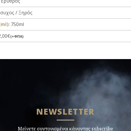
Ερυθρός
συχος / Ξηρός
ml):
750ml
,00€
(+ΦΠΑ)
NEWSLETTER
Μείνετε συντονισμένοι κάνοντας subscribe