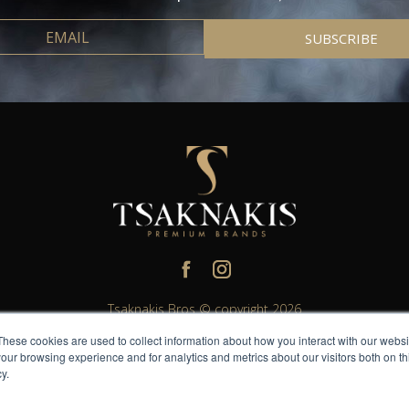
Tsaknakis Bros © copyright 2026
These cookies are used to collect information about how you interact with our webs
erved. All other trademarks and trade names are properties of their res
our browsing experience and for analytics and metrics about our visitors both on th
lease do not share or forward with anyone under the legal drinking ag
y.
Η TsaknakisBros σας υπενθυμίζει να Απολαμβάνετε Υπεύθυνα.