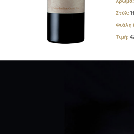
Xρώμα:
Στύλ:
Ή
Φιάλη (
Τιμή:
42