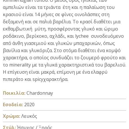
Kimmeridgian τύπου. Ο μέσος όρος ηλικίας των
αμπελιών είναι τα τριάντα έτη και η παλαίωση του
κρασιού είναι 14 μήνες σε φίνες οινολάσπες στη
δεξαμενή και σε παλιά βαρέλια. Το κρασί διαθέτει μια
εκθαμβωτική μύτη, προσφέροντας γλυκό και ώριμο
ροδάκινο, βερίκοκο, αχλάδι, και lychee συνοδευόμενο
από άνθη γιασεμιού και γλυκών μπαχαρικών, όπως
βανίλια και γλυκόριζα. Στο στόμα διαθέτει ένα κομψό
χαρακτήρα, ο οποίος συνδυάζει το ζουμερό φρούτο και
το minerality με τα γλυκά χαρακτηριστικά του βαρελιού.
Η επίγευση είναι μακρά, επίμονη με ένα ελαφρύ
πιπεράτο και spicyχαρακτήρα.
Ποικιλία:
Chardonnay
Εσοδεία:
2020
Xρώμα:
Λευκός
Στύλ:
Ήσυχος / Ξηρός