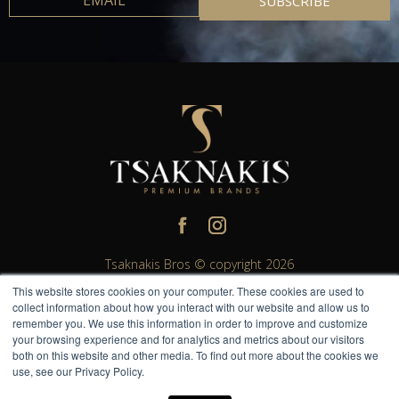
Tsaknakis Bros © copyright 2026
This website stores cookies on your computer. These cookies are used to
All rights reserved. All other trademarks and trade names are
collect information about how you interact with our website and allow us to
properties of their respective owners.
remember you. We use this information in order to improve and customize
Please do not share or forward with anyone under the legal
your browsing experience and for analytics and metrics about our visitors
both on this website and other media. To find out more about the cookies we
drinking age.
use, see our Privacy Policy.
Η TsaknakisBros σας υπενθυμίζει να Απολαμβάνετε Υπεύθυνα.