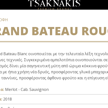
ΡΟΦΗ
RAND BATEAU ROU
d Bateau Blanc οινοποιείται με την τελευταία λέξη τεχνο
ες τεχνικές. Συγκεκριμένα αμπελοτόπια οινοποιούνται σε 
μός δίνει μία σαγηνευτική μύτη από ώριμα κόκκινα φρούτ
 με ήπια χρήση νέα δρυός, προσφέροντας γλυκά μπαχαρικά
 ταννίνες, προσφέροντας άφθονο φρούτο και η επίγευση εί
α:
Merlot - Cab. Sauvignon
α:
2018