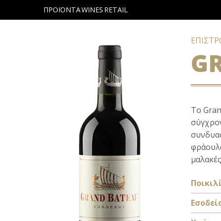
ΠΡΟΪΟΝΤΑ
WINES
RETAIL
ΕΠΙΣΤ
G
Το Gran
σύγχρον
συνδυασ
φράουλα
μαλακές
Ποικιλί
Εσοδεί