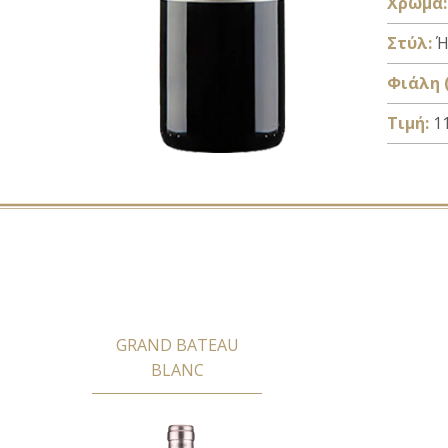
Xρώμα:
Στύλ:
Ή
Φιάλη (
Τιμή:
11
GRAND BATEAU
BLANC