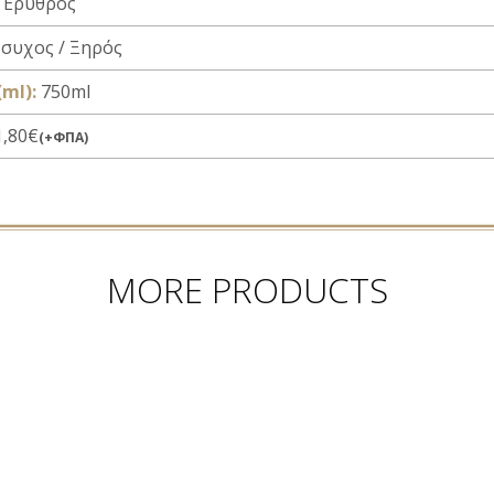
Ερυθρός
συχος / Ξηρός
ml):
750ml
,80€
(+ΦΠΑ)
MORE PRODUCTS