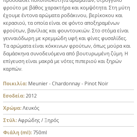
προσδώσει πολυπλοκότητα αρωμάτων, στρογγυλό
φρούτο με βάθος χαρακτήρα και κομψότητα. Στη μύτη
έχουμε έντονα αρώματα ροδάκινου, βερίκοκου και
κερασιού, τα οποία είναι σε φόντο αποξηραμένων
φρούτων, βανίλιας και φουντουκιών. Στο στόμα είναι
γενναιόδωρη με κρεμμώδη υφή και φίνες φυσαλίδες.
Τα αρώματα είναι κόκκινων φρούτων, όπως μούρα και
δαμάσκηνα συνοδευόμενα από βουτυρωμένη ζύμη. Η
επίγευση είναι μακρά με νότες πιπεριού και ξηρών
καρπών.
Ποικιλία:
Meunier - Chardonnay - Pinot Noir
Εσοδεία:
2012
Xρώμα:
Λευκός
Στύλ:
Αφρώδης / Ξηρός
Φιάλη (ml):
750ml