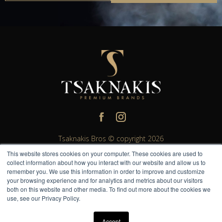
Tsaknakis Bros © copyright 2026
This website stores cookies on your computer. These cookies are used to
All rights reserved. All other trademarks and trade names are
collect information about how you interact with our website and allow us to
properties of their respective owners.
remember you. We use this information in order to improve and customize
Please do not share or forward with anyone under the legal
your browsing experience and for analytics and metrics about our visitors
both on this website and other media. To find out more about the cookies we
drinking age.
use, see our Privacy Policy.
Η TsaknakisBros σας υπενθυμίζει να Απολαμβάνετε Υπεύθυνα.
Accept